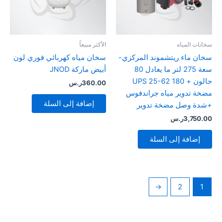
سخانات المياه
الأكثر مبيعاً
سخان ماء ريتشموند المركزي-
سخان مياه كهربائي فوري لون
سعة 275 لتر ما يعادل 80
أبيض ماركة JNOD
جالون + UPS 25-62 180
360.00
ر.س
مضخة تدوير مياه جراندفوس
إضافة إلى السلة
+شدة وصل مضخة تدوير
3,750.00
ر.س
إضافة إلى السلة
←
2
1