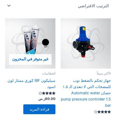
غير متوفر في المخزون
الأكثر مبيعاً
الغطاسات
جهاز تحكم بالضغط نوب
سيليكون IBF كوري ممتاز لون
للمضخات التي لا تتعدى الـ ١.٥
اسود
حصان Automatic water
تم التقييم
60.00
ر.س
pump pressure controller 1.5
4.00
من 5
bar
قراءة المزيد