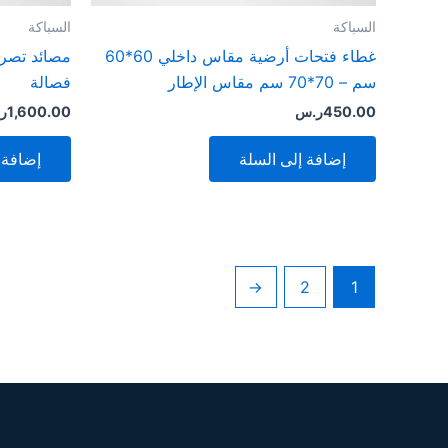
السباكة
السباكة
غطاء فتحات أرضية مقاس داخلي 60*60
سم – 70*70 سم مقاس الإطار
فصالة
450.00
ر.س
1,600.00
ر
إضافة إلى السلة
إضافة 
←
2
1