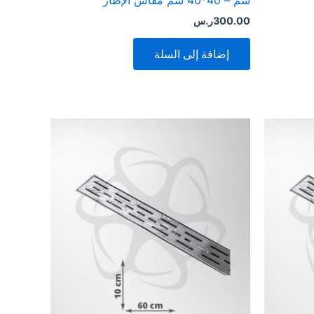
سم – 40*40 سم مقاس الإطار
300.00
ر.س
إضافة إلى السلة