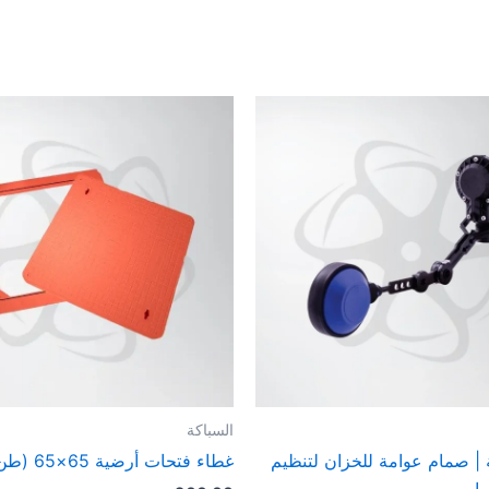
السباكة
 | صمام عوامة للخزان لتنظيم
غطاء فتحات أرضية 65×65 (طن 12.5)