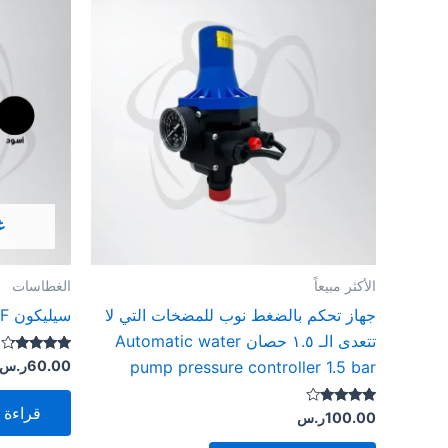
غ
الأكثر مبيعاً
الغطاسات
جهاز تحكم بالضغط نوب للمضخات التي لا
سيليكون IBF كوري ممتاز لون اسود
تتعدى الـ ١.٥ حصان Automatic water
تم التقييم
60.00
ر.س
pump pressure controller 1.5 bar
4.00
من 5
قراءة ا
تم التقييم
100.00
ر.س
3.75
من 5