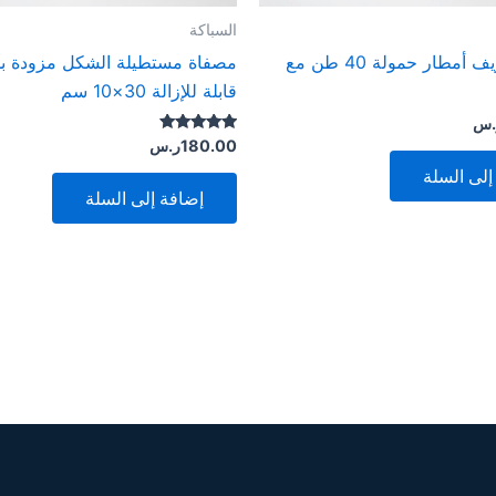
السباكة
مصائد تصريف أمطار حمولة 40 طن مع
مصفاة مستطيلة الشكل مزودة ب
قابلة للإزالة 30×10 سم
.س
تم التقييم
180.00
ر.س
5.00
من 5
إلى السلة
إضافة إلى السلة