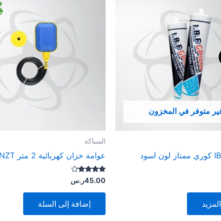
ير متوفر في المخزون
السباكة
عوامة خزان كهربائية 2 متر HANZT
تم التقييم
45.00
ر.س
4.00
من 5
لمزيد
إضافة إلى السلة