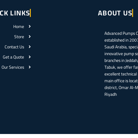
CK LINKS
ABOUT US
Home
Advanced Pumps C
Store
established in 200
Contact Us
Saudi Arabia, specia
innovative pump so
Get a Quote
branches in Jedd
Our Services
Tabuk, we offer fa
excellent technical
main office is loca
district, Omar Al-
Riyadh