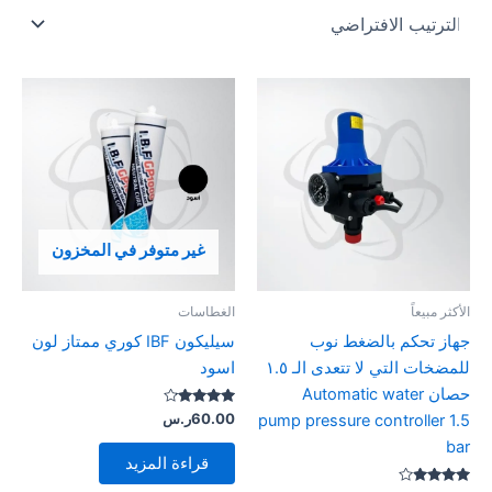
غير متوفر في المخزون
الأكثر مبيعاً
الغطاسات
جهاز تحكم بالضغط نوب
سيليكون IBF كوري ممتاز لون
للمضخات التي لا تتعدى الـ ١.٥
اسود
حصان Automatic water
تم التقييم
60.00
ر.س
pump pressure controller 1.5
4.00
من 5
bar
قراءة المزيد