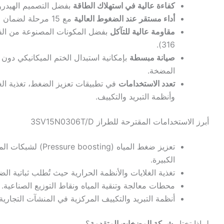
كفاءة عالية في استهلاك الطاقة
بفضل التصميم الهيدرو
أداء مستقر عند الضغوط العالية
مع 15 مرحلة لضمان استمرارية التدفق.
مقاومة عالية للتآكل
316).
صيانة مبسطة
بإمكانية استبدال الختم الميكانيكي دون
المضخة.
تعدد الاستخدامات
في تطبيقات تعزيز الضغط، تغذية الغل
وأنظمة التبريد والتكييف.
أبرز الاستخدامات المقترحة للطراز 3SV15N0306T/D
تعزيز ضغط المياه (boosting
الكبيرة.
تغذية الغلايات والأنظمة الحرارية حيث تُطلب ثباتية ال
محطات معالجة وتنقية المياه ونقاط التوزيع الصناعية.
أنظمة التبريد والتكييف المركزية في المنشآت التجارية
لماذا تختار
شركة المضخات المتقدمة
؟