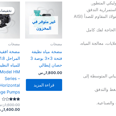
ليكي المتطور.
تخفيضات
تخفيضات
بفضل المكونات المصنوعة من الفولاذ المقاوم للصدأ (AISI
غير متوفر في
المخزون
 الحاجة لفك كامل
ايات، معالجة المياه،
مضخات
مضخات
مضخة مياه نظيفة
مضخة افقية 
فتحة 3×3 بوصة 3
حصان إيطالي
للمياه النظيف
 Model HM
1,800.00
ر.س
Pressure ) لشبكات المباني المتوسطة إلى
Series –
قراءة المزيد
Horizontal
ضغط والتدفق.
tage Pumps
 والصناعية.
تم
1,600.00
ر.
التقييم
1,400.00
ر.
3.00
من 5