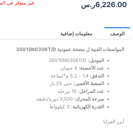
غير متوفر في ال
6,226.00
ر.س
الوصف
معلومات إضافية
المواصفات الفنية ل مضخة عمودية 3SV15N0306T/D
الموديل:
3SV15N0306T/D
عدد الأحصنة:
4 حصان
التدفق:
1.4 – 5.2 م³/ساعة
الضغط الأقصى:
حتى 25 بار
عدد المراحل:
15 مرحلة
سرعة المحرك:
3,500 دورة/دقيقة
القدرة الكهربائية:
3 كيلوواط
أبرز المزايا