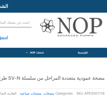
الش
آحصل
الرئيسية
خدمات NOP
مضخة عمودية متعددة المراحل من سلسلة SV‑N طراز 3SV15N0306T/D
APE0001116
SKU
Categories
مضخات
,
مضخات صناعية
العلامة التجا