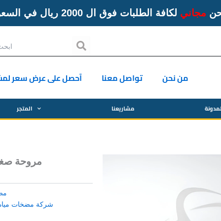
حن
مجاني
لكافة الطلبات فوق ال 2000 ريال في السعودية
Search
من نحن
تواصل معنا
آحصل على عرض سعر لمش
مدونة
مشاريعنا
المتجر
مضخة سوبرانا بقوة 0.50 حصان موديل(SQB60
مض
شركة مضخات مياه