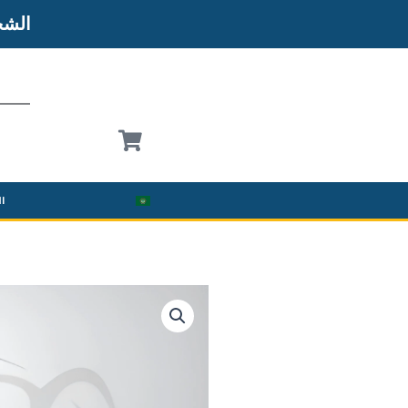
الش
ال