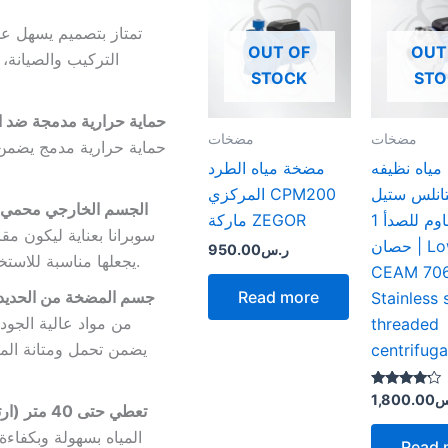
OUT OF
OUT
التركيب والصيانة،
STOCK
ST
حماية حرارية مدمجة ضد ار
مضخات
مضخات
حماية حرارية مدمج يضمن 
ياه نظيفه
مضخة مياه الطرد
انلس ستيل
المركزي CPM200
الجسم الخارجي محمي م
المقاوم للصدأ 1
ماركة ZEGOR
سوبرانا بعناية ليكون مقا
حصان | Lowara
ر.س
950.00
يجعلها مناسبة للاستخدام في الهواء الطلق دون القلق بشأن التلف أو التآكل.
CEAM 70
جسم المضخة من الحديد 
Read more
Stainless 
من مواد عالية الجود
threaded
يضمن تحمل ومتانة الم
centrifug
Rated
س
1,800.00
تعطي حتى 40 متر (ارتفاع) وحتى 90 لتر/دقيقة:
4.00
out of 5
Read 