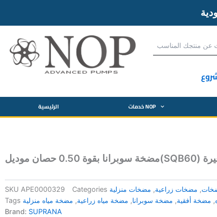
روع
خدمات NOP
الرئيسية
) مروحة صغيرة
خات
,
مضخات زراعية
,
مضخات منزلية
Categories
APE0000329
SKU
,
مضخة أفقية
,
مضخة سوبرانا
,
مضخة مياه زراعية
,
مضخة مياه منزلية
Tags
Brand:
SUPRANA