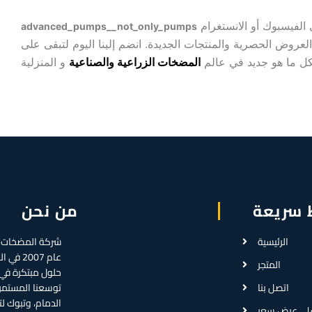
 الفيسبوك أو الانستغرام
advanced_pumps__not_only_pumps
روض الحصرية والمنتجات الجديدة. انضم إلينا اليوم لتبقى على
بكل ما هو جديد في عالم
المضخات الزراعية والصناعية
 سريعة
من نحن
الرئيسية
عام 2007
المتجر
حلول مبتكرة في
اتصل بنا
توسعنا المستمر، 
الدمام، وتبوك ل
لى عرض سعر