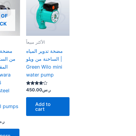
 OF
OCK
الأكثر مبيعاً
مضخة تدوير المياه
مضخة م
الساخنة من ويلو |
من الست
Green Wilo mini
water pump
6
Rated
ر.س
450.00
steel
4.00
out of 5
Add to
al pumps
cart
ر.
more