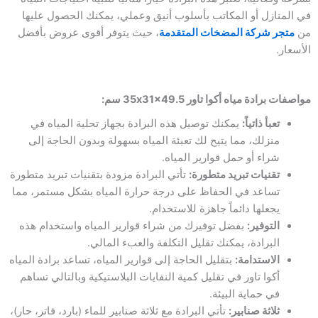
بلس
في المنازل أو المكاتب بأسلوب أنيق وعملي، يمكنك الحصول عليها
35x31x49.5
من
متجر شركة المضخات المتقدمة
، حيث يتوفر أقوى عروض بأفضل
سم
الأسعار.
مواصفات برادة مياه أكوا تاور 35x31x49.5 سم:
تعبأ ذاتياً:
يمكنك توصيل هذه البرادة بجهاز تحلية المياه في
منزلك، مما يتيح لك تعبئة المياه بسهولة وبدون الحاجة إلى
شراء أو حمل قوارير المياه.
تقنيات تبريد متطورة:
تأتي البرادة مزودة بتقنيات تبريد متطورة
تساعد في الحفاظ على درجة حرارة المياه بشكل مستمر، مما
يجعلها دائماً جاهزة للاستخدام.
التوفير:
بفضل توفيرك من شراء قوارير المياه واستخدام هذه
البرادة، يمكنك تقليل التكلفة والعبء المالي.
الاستدامة:
بتقليل الحاجة إلى قوارير المياه، تساعد برادة المياه
أكوا تاور في تقليل كمية النفايات البلاستيكية وبالتالي تساهم
في حماية البيئة.
ثلاثة صنابير:
تأتي البرادة مع ثلاثة صنابير للماء (بارد، فاتر، حار)،