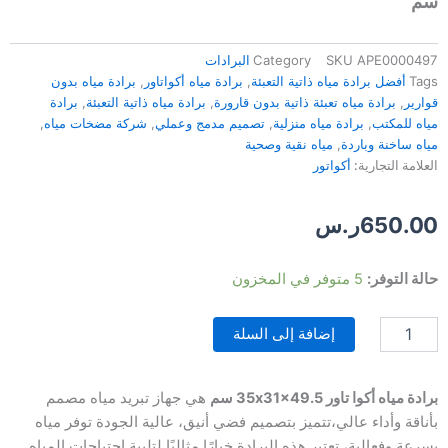
سم
APE0000497
SKU
Category
البرادات
Tags
أفضل برادة مياه ذاتية التعبئة
,
برادة مياه أكواتاور
,
برادة مياه بدون
قوارير
,
برادة مياه تعبئة ذاتية بدون قارورة
,
برادة مياه ذاتية التعبئة
,
برادة
مياه للمكتب
,
برادة مياه منزلية
,
تصميم مدمج وعملي
,
شركة مضخات مياه
,
مياه ساخنة وباردة
,
مياه نقية وصحية
العلامة التجارية:
أكواتور
650.00
ر.س
كمية
حالة التوفر:
5 متوفر في المخزون
برادة
مياه
إضافة إلى السلة
أكوا
تاور
لون
فضي
برادة مياه أكوا تاور 35x31x49.5 سم
هي جهاز تبريد مياه مصمم
–
بأناقة وأداء عالي،تتميز بتصميم فضي أنيق، عالية الجودة توفر مياه
زى
بسرعة وفعالية، تعتبر هذه البرادة خيارًا مثاليًا لتلبية احتياجات المياه