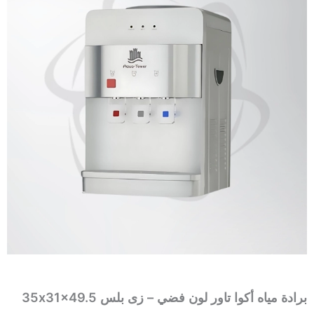
برادة مياه أكوا تاور لون فضي – زى بلس 35x31x49.5