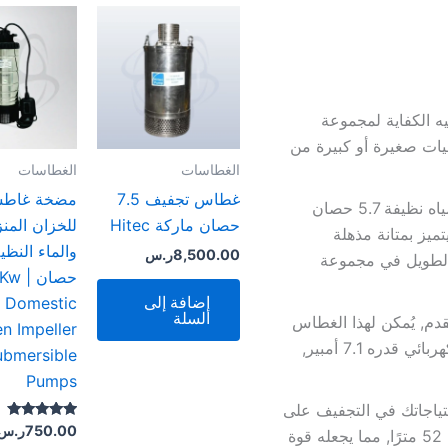
ا فيه الكفاية لمجموعة
يات صغيرة أو كبيرة من
الغطاسات
الغطاسات
غطاس تجفيف 7.5
مضخة غاطس
تم تصميم غطاس تجفيف مياه نظيفة 5.7 حصان
حصان ماركة Hitec
للخزان المن
ميز بمتانة مذهلة
8,500.00
ر.س
 الطويل في مجموعة
حصان 
إضافة إلى
p Domestic
السلة
م, يُمكن لهذا الغطاس
n Impeller
تحقيق أداء ممتاز مع استهلاك منخفض للكهرباء, بتيار كهربائي قدره 7.1 أمبير,
ubmersible
Pumps
احتياجاتك في التجفيف على
تم التقييم
750.00
ر.س
مسافات مرتفعة, بإمكانه الوصول إلى ارتفاع يصل إلى 52 مترًا, مما يجعله قوة
5.00