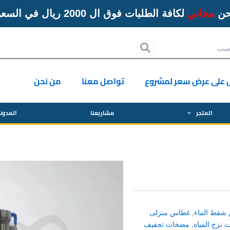
حن
مجاني
لكافة الطلبات فوق ال 2000 ريال في السعودية
Search
 على عرض سعر لمشروع
تواصل معنا
من نحن
المتجر
مشاريعنا
المدون
شفط الماء
,
غطاس منزلى
نزح المياه
,
مضخات تجفيف