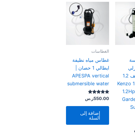
الغطاسات
ة
غطاس مياه نظيفة
زلي
ايطالي 1 حصان |
والماء النظيف 1.2
APESPA vertical
| Kenzo 1Kw
submersible water
1.2H
تم التقييم
550.00
ر.س
Garde
4.63
من 5
S
إضافة إلى
السلة