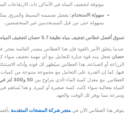
موثوقة لتجفيف المياه في الأماكن ذات الارتفاعات المخ
سهولة الاستخدام:
بفضل تصميمه البسيط والمريح, يمك
بسهولة حتى من قبل المستخدمين غير المتخصصين.
تسوق أفضل غطاس تجفيف مياه نظيفة 5.7 حصان لتجفيف المياه بكفاءة لا مثيل لها
عندما يتعلق الأمر بالقوة فإن هذا الغطاس يتصدر القائمة بفخر, فق
حصان
تجعل منه قوة جبارة للتعامل مع أي مهمة تجفيف سواء كن
الزراعة أو الصناعة, هذا الغطاس سيُظهر لك قوته وأدائه الاستث
فيها, كما إن القدرة على التعامل مع مجموعة متنوعة من كميات ا
الغطاس, مع معدل كمية الماء الذي يتراوح بين
50 و300 لتر في الدقيقة
المياه بفعالية سواء كانت كمية صغيرة أو كبيرة, و هذا يُساهم في
وسرعة مما يوفر لك الوقت والجهد.
يتوفر هذا الغطاس الآن في
متجر شركة المضخات المتقدمة
بأفض