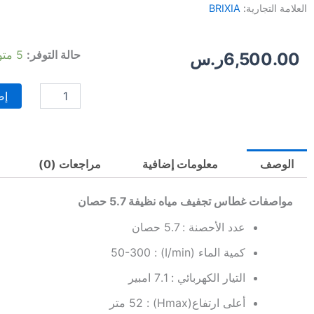
العلامة التجارية:
BRIXIA
كمية
حالة التوفر:
5 متوفر في المخزون
6,500.00
ر.س
غطاس
تجفيف
مياه
إض
نظيفة
5.7
حصان
الوصف
معلومات إضافية
مراجعات (0)
مواصفات غطاس تجفيف مياه نظيفة 5.7 حصان
عدد الأحصنة : 5.7 حصان
كمية الماء (I/min) : 50-300
التيار الكهربائي : 7.1 امبير
أعلى ارتفاع(Hmax) : 52 متر