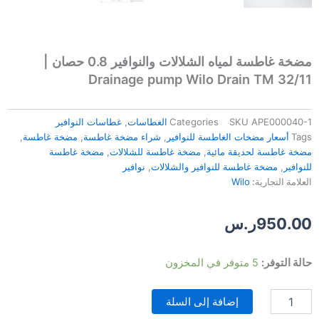
مضخة غاطسة لمياه الشلالات والنوافير 0.8 حصان |
Drainage pump Wilo Drain TM 32/11
APE000040-1
SKU
Categories
الغطاسات
,
غطاسات النوافير
Tags
أسعار مضخات الغاطسة للنوافير
,
شراء مضخة غاطسة
,
مضخة غاطسة
,
مضخة غاطسة لحديقة مائية
,
مضخة غاطسة للشلالات
,
مضخة غاطسة
للنوافير
,
مضخة غاطسة للنوافير والشلالات
,
نوافير
العلامة التجارية:
Wilo
950.00
ر.س
كمية
حالة التوفر:
5 متوفر في المخزون
مضخة
غاطسة
إضافة إلى السلة
لمياه
الشلالات