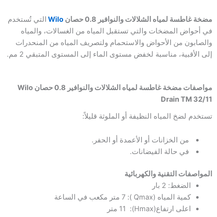
والنوافير
0.8
مضخة غاطسة لمياه الشلالات والنوافير 0.8 حصان
Wilo
التي تُستخدم
حصان
في أحواض المضخات والتي تستقبل المياه من الغسالات، والمياه
|
والصابون من الأحواض والاستحمام ولتصريف المياه من المنحدرات
Drainage
إلى الأقبية، مناسبة لخفض مستوى الماء إلى المستوى المتبقي 2 مم.
pump
Wilo
Drain
TM
مواصفات مضخة غاطسة لمياه الشلالات والنوافير 0.8 حصان Wilo
32/11
Drain TM 32/11
تستخدم لضخ المياه النظيفة أو الملوثة قليلاً:
من الخزانات أو الأعمدة أو الحفر.
في حالة الفيضانات.
المواصفات التقنية والكهربائية
الضغط: 2 بار
كمية المياه (Qmax ): 7 متر مكعب في الساعة
اعلى ارتفاع(Hmax): 11 متر