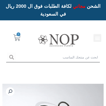
الشحن
مجاني
لكافة الطلبات فوق ال 2000 ريال
في السعودية
Menu
Cart
خدمات NOP
arch