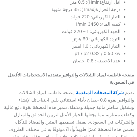
اقل ارتفاع(Hmin): 0.5 متر
درجة الحرارة(Tmax): 35 درجة مئوية
التيار الكهربائي: 220 فولت
كميه الماء: 3450 I/min
الجهد الكهربائي: 1 – 220 فولت
التردد الكهربائي: 60 هرتز
التيار الكهربائي : 1.6 امبير
p1 / p2 0.32 / 0.50 kw
عدد الاحصنة : 0.8 حصان
مضخة غاطسة لمياه الشلالات والنوافير متعددة الاستخدامات الأفضل
في السعودية
تقدم
شركة المضخات المتقدمة
مضخة غاطسة لمياه الشلالات
والنوافير بقوة 0.8 حصان بأداء استثنائي يلبي احتياجاتك لإنشاء
وتشغيل مناظر مائية جميلة ومذهلة. تتميز هذه المضخة بقوة دفع عالية
وكفاءة ممتازة، مما يجعلها الخيار الأمثل لتزيين الحدائق والمنازل
والشركات في السعودية. بفضل تصميمها المتين والمضاد للتآكل،
تضمن هذه المضخة عمرًا طويلاً وأداءً موثوقًا به في مختلف الظروف.
سواء كنت ترغب في إنشاء شلالات خلابة أو نوافير جذابة، فإن هذه