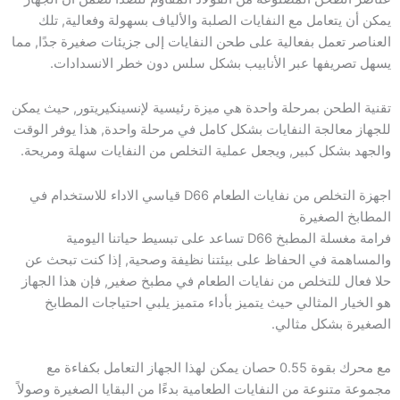
يمكن أن يتعامل مع النفايات الصلبة والألياف بسهولة وفعالية, تلك
العناصر تعمل بفعالية على طحن النفايات إلى جزيئات صغيرة جدًا, مما
يسهل تصريفها عبر الأنابيب بشكل سلس دون خطر الانسدادات.
تقنية الطحن بمرحلة واحدة هي ميزة رئيسية لإنسينكيريتور, حيث يمكن
للجهاز معالجة النفايات بشكل كامل في مرحلة واحدة, هذا يوفر الوقت
والجهد بشكل كبير, ويجعل عملية التخلص من النفايات سهلة ومريحة.
اجهزة التخلص من نفايات الطعام D66 قياسي الاداء للاستخدام في
المطابخ الصغيرة
فرامة مغسلة المطبخ D66 تساعد على تبسيط حياتنا اليومية
والمساهمة في الحفاظ على بيئتنا نظيفة وصحية, إذا كنت تبحث عن
حلا فعال للتخلص من نفايات الطعام في مطبخ صغير, فإن هذا الجهاز
هو الخيار المثالي حيث يتميز بأداء متميز يلبي احتياجات المطابخ
الصغيرة بشكل مثالي.
مع محرك بقوة 0.55 حصان يمكن لهذا الجهاز التعامل بكفاءة مع
مجموعة متنوعة من النفايات الطعامية بدءًا من البقايا الصغيرة وصولاً