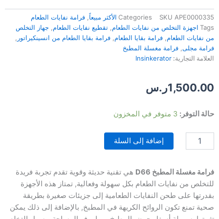
APE0000335
SKU
Categories
الأكثر مبيعاً
,
فرامة نفايات الطعام
Tags
اجهزة التخلص من نفايات الطعام
,
تقطيع نفايات الطعام
,
جهاز التخلص
من نفايات الطعام
,
فرامة بقايا الطعام
,
فرامة بقايا الطعام من انسينكيراتور
,
فرامة مجلى
,
فرامة مغسلة المطبخ
العلامة التجارية:
Insinkerator
1,500.00
ر.س
كمية
حالة التوفر:
3 متوفر في المخزون
جهاز
التخلص
إضافة إلى السلة
من
نفايات
الطعام-
موديل
فرامة مغسلة المطبخ D66
هي تقنية حديثة وقوية تقدم تجربة فريدة
D66
للتخلص من نفايات الطعام بكل سهولة وفعالية, تمتاز هذه الأجهزة
بقدرتها على طحن النفايات الطعامية إلى جزيئات صغيرة بطريقة
صحية تمنع تكون الروائح الكريهة في المطبخ, بالإضافة إلى ذلك يمكن