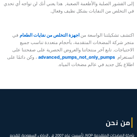
إلى القشور الصلبة والأطعمة الصعبة, هذا يعني أنك لن تواجه أي تحدي
في التخلص من النفايات بشكل نظيف وفعال.
اكتشف تشكيلتنا الواسعة من
اجهزة التخلص من نفايات الطعام
في
متجر شركة المضخات المتقدمة، بأحجام متعددة تناسب جميع
الاحتياجات. تابع آخر منتجاتنا والعروض الحصرية على صفحتنا على
انستغرام
advanced_pumps_not_only_pumps
، وكن دائمًا على
اطلاع بكل جديد في عالم مضخات المياه.
من نحن
شركة المضخات المتقدمة NOP، تأسست عام 2007 في الرياض، السعودية، لتقديم