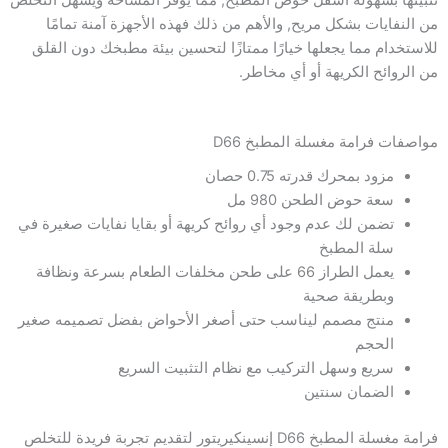
تثبيتها بسهولة أسفل حوض المطبخ, مما يوفر المساحة ويسهل التخلص
من النفايات بشكل مريح, والأهم من ذلك فهذه الأجهزة آمنة تمامًا
للاستخدام مما يجعلها خيارًا ممتازًا لتحسين بيئة مطبخك دون القلق
من الروائح الكريهة أو أي مخاطر.
مواصفات فرامة مغسلة المطبخ D66
مزود بمحرك قدرته 0.75 حصان
سعة حوض الطحن 980 مل
تضمن لك عدم وجود أي روائح كريهة أو بقايا نفايات صغيرة في
سلة المطبخ
يعمل الطراز 66 على طحن مخلفات الطعام بسرعة ونظافة
وبطريقة صحية
منتج مصمم ليناسب حتى أصغر الأحواض بفضل تصميمه صغير
الحجم
سريع وسهل التركيب مع نظام التثبيت السريع
الضمان سنتين
فرامة مغسلة المطبخ D66 إنسينكيريتور لتقديم تجربة فريدة للتخلص