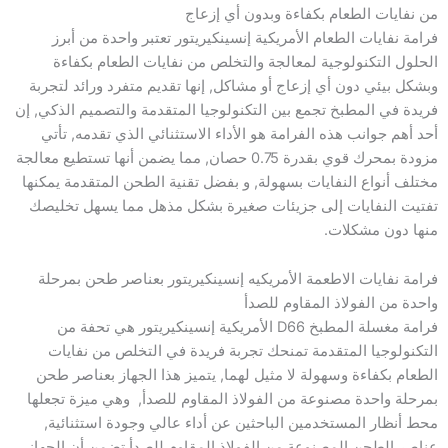
من نفايات الطعام بكفاءة وبدون أي إزعاج
فرامة نفايات الطعام الأمريكية إنسينكيريتور تعتبر واحدة من أبرز
الحلول التكنولوجية لمعالجة والتخلص من نفايات الطعام بكفاءة
وبشكل بيئي دون أي إزعاج أو مشاكل, إنها تقديم متفرد ورائد لتجربة
فريدة في المطبخ تجمع بين التكنولوجيا المتقدمة والتصميم الذكي, إن
أحد أهم جوانب هذه الفرامة هو الأداء الاستثنائي الذي تقدمه, تأتي
مزودة بمحرك قوي بقدرة 0.75 حصان, مما يضمن أنها تستطيع معالجة
مختلف أنواع النفايات بسهولة, و بفضل تقنية الطحن المتقدمة يمكنها
تفتيت النفايات إلى جزيئات صغيرة بشكل مذهل مما يسهل تخليصك
منها دون مشكلات.
فرامة نفايات الاطعمة الأمريكيه إنسينكيريتور بعناصر طحن بمرحلة
واحدة من الفولاذ المقاوم للصدأ
فرامة مغسلة المطبخ D66 الأمريكية إنسينكيريتور هي تحفة من
التكنولوجيا المتقدمة تمنحك تجربة فريدة في التخلص من نفايات
الطعام بكفاءة وسهولة لا مثيل لهما, يتميز هذا الجهاز بعناصر طحن
بمرحلة واحدة مصنوعة من الفولاذ المقاوم للصدأ, وهي ميزة تجعلها
محط أنظار المستخدمين الباحثين عن أداء عالي وجودة استثنائية,
عناصر الطحن المصنوعة من الفولاذ المقاوم للصدأ تضمن أن الجهاز