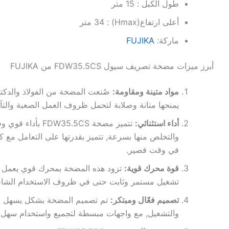
طول الكبل : 15 متر
أعلى ارتفاع(Hmax) : 34 متر
ماركة:
FUJIKA
أبرز ميزات مضخة تصريف سيول FDW35.5CS من FUJIKA
مواد متينة ومقاومة:
صُنعت المضخة من الفولاذ والدكتي
يمنحها متانة وصلابة لتحمل ظروف العمل الصعبة والتآ
أداء استثنائي:
تتميز مضخة DW35.5CS
والتخلص منها بسرعة, تتميز بقدرتها على التعامل مع ك
في وقت قصير.
قوة محرك قوية:
تزود هذه المضخة بمحرك قوي يعمل بك
تشغيل مستمر وثابت حتى في ظروف الاستخدام الشاق
تصميم فعّال ومبتكر:
تم تصميم المضخة بشكل يسهل ع
والتشغيل, مع واجهات مبسطة لتجميع واستخدام سهل.