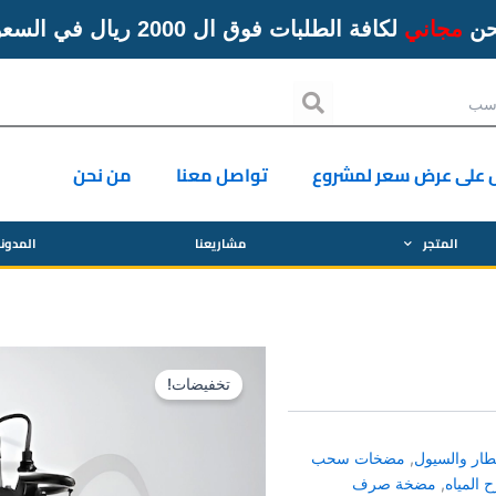
حن
مجاني
لكافة الطلبات فوق ال 2000 ريال في السعودية
Search
 على عرض سعر لمشروع
تواصل معنا
من نحن
المتجر
مشاريعنا
المدون
تخفيضات!
ار والسيول
,
مضخات سحب
المياه
,
مضخة صرف