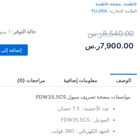
غاطسة
,
مضخة غاطسة
العلامة التجارية:
FUJIKA
كمية
حالة التوفر:
1 متوفر في المخزون
السعر
السعر
8,540.00
ر.س
مضخة
تصريف
الأصلي
الحالي
7,900.00
ر.س
سيول
إضافة إلى 
FDW35.5CS
هو:
هو:
ماركة
FUJIKA
8,540.00ر.س.
7,900.00ر.س.
الوصف
معلومات إضافية
مراجعات (0)
مواصفات مضخة تصريف سيول FDW35.5CS
عدد الأحصنة : 7.5 حصان
الموديل : FDW35.5CS
الجهد الكهربائي : 380 فولت