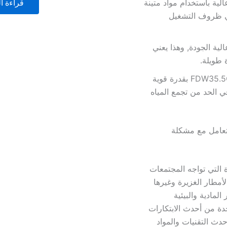
قراءة ال
بجودة عالية باستخدام مواد متينة
في ظروف التشغيل
جات عالية الجودة, وهذا يعني
طويلة.
: تتمتع مضخة FDW35.5CS بقدرة قوية
ي الحد من تجمع المياه
الرائدة للتعامل مع مشكلة
 التي تواجه المجتمعات
لأمطار الغزيرة وغيرها
لمادية والبيئية
ة من أحدث الابتكارات
دث التقنيات والمواد