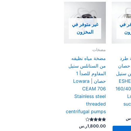
فر في
غير متوفر في
ون
المخزون
مضخات
 طرد
مضخة مياه نظيفه
ركزي ٥.٥ حصان
من الستانلس ستيل
س ستيل
المقاوم للصدأ 1
306 | E
حصان | Lowara
CEAM 706
160/4
Stainless steel
L
threaded
suc
centrifugal pumps
س
تم التقييم
1,800.00
ر.س
4.00