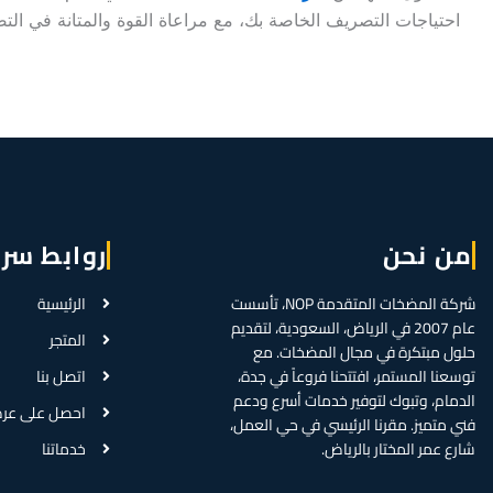
احتياجات التصريف الخاصة بك، مع مراعاة القوة والمتانة في التص
من نحن
روابط سر
شركة المضخات المتقدمة NOP، تأسست
الرئيسية
عام 2007 في الرياض، السعودية، لتقديم
المتجر
حلول مبتكرة في مجال المضخات. مع
توسعنا المستمر، افتتحنا فروعاً في جدة،
اتصل بنا
الدمام، وتبوك لتوفير خدمات أسرع ودعم
احصل على عر
فني متميز. مقرنا الرئيسي في حي العمل،
شارع عمر المختار بالرياض.
خدماتنا