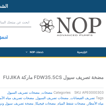
الش
آحصل
الرئيسية
خدمات NOP
مضخة تصريف سيول FDW35.5CS ماركة FUJIKA
APE0000303
SKU
Categories
مضخات
,
مضخات تصريف السيول
Tags
تصريف الفيضانات
,
مضخات تصريف السيول
,
مضخات تصريف مياه الأمط
مياه الأمطار
,
مضخات شفط المياه
,
مضخات فيجيكا
,
مضخة تصريف سيول ونزح 