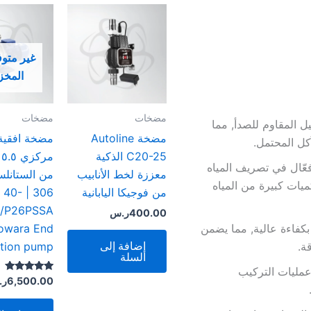
غير متو
المخز
مضخات
مضخات
ل المقاوم للصدأ, مما
مضخة Autoline
مضخة افقية
كل المحتمل.
C20-25 الذكية
م
F بأداء قوي وفعّال في تصريف المياه
معززة لخط الأنابيب
من الستانل
ميات كبيرة من المياه
من فوجيكا اليابانية
SHE 40-
0/P26PSSA
400.00
ر.س
owara End
فاءة عالية, مما يضمن
إضافة إلى
tion pump
ة.
السلة
مليات التركيب
تم التقييم
6,500.00
ر.
5.00
من 5