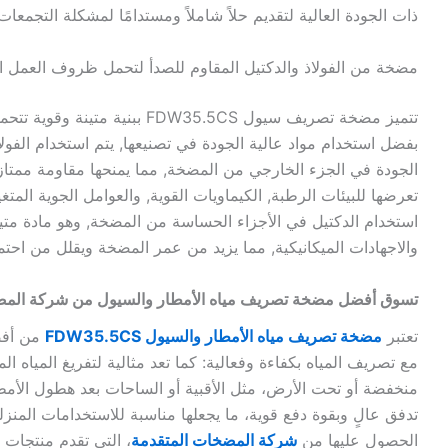
ذات الجودة العالية لتقديم حلاً شاملاً ومستدامًا لمشكلة التجمعات 
مضخة من الفولاذ والدكتيل المقاوم للصدأ لتحمل ظروف العمل ال
تتميز مضخة تصريف سيول FDW35.5CS ببنية 
بفضل استخدام مواد عالية الجودة في تصنيعها, يتم استخدام الفولا
الجودة في الجزء الخارجي من المضخة, مما يمنحها مقاومة ممتازة
تعرضها للبيئات الرطبة, الكيماويات القوية, والعوامل الجوية المتغي
استخدام الدكتيل في الأجزاء الحساسة من المضخة, وهو مادة مت
والاجهادات الميكانيكية, مما يزيد من عمر المضخة ويقلل من احتما
تسوق أفضل مضخة تصريف مياه الأمطار والسيول من شركة المض
تعتبر
مضخة تصريف مياه الأمطار والسيول FDW35.5CS
من أفض
مع تصريف المياه بكفاءة وفعالية: كما تعد مثالية لتفريغ المياه 
منخفضة أو تحت الأرض، مثل الأقبية أو الساحات بعد هطول الأمط
تدفق عالٍ وبقوة دفع قوية، ما يجعلها مناسبة للاستخدامات المنزل
الحصول عليها من
شركة المضخات المتقدمة
، التي تقدم منتجات ع