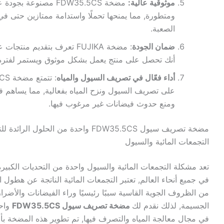
موثوقية عالية:
مضخة FDW35.5CS مصنوعة 
ومتطورة, مما يمنحها تحملًا واستدامة ممتازين حتى 
الصعبة.
ضمان الجودة
: مضخة FUJIKA تعرف بتقديم منت
أنك تحصل على منتج يعمل بشكل موثوق ويستمر لفترة 
أداء فعّال في تصريف السيول والمياه
على تصريف السيول ونزح المياه بفعالية, مما يساهم ف
ومنع حدوث فيضانات غير مرغوب فيها.
مضخة تصريف سيول FDW35.5CS واحدة من الحلول 
التجمعات المائية والسيول
تعد مشكلة التجمعات المائية والسيول واحدة من التحديات الكبيرة
في جميع أنحاء العالم, تعتبر التجمعات المائية الناتجة عن هطول ا
من الظروف الجوية القاسية سببًا رئيسيًا وراء الفيضانات والأضرار ا
الجسيمة, لذلك نقدم لك
مضخة تصريف سيول FDW35.5CS
واحد
في مجال معالجة المياه والتصرف فيها, تم تطوير هذه المضخة بأح