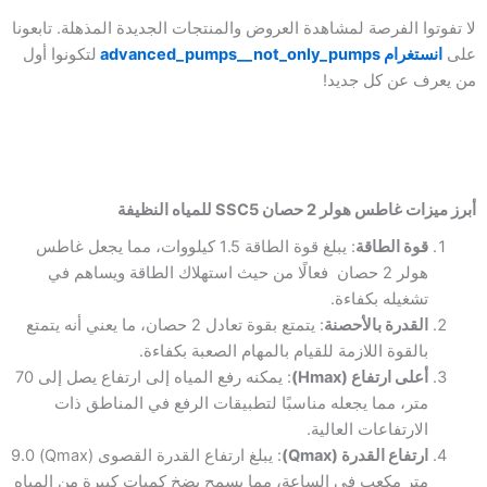
لا تفوتوا الفرصة لمشاهدة العروض والمنتجات الجديدة المذهلة. تابعونا
على
انستغرام advanced_pumps__not_only_pumps
لتكونوا أول
من يعرف عن كل جديد!
أبرز ميزات غاطس هولر 2 حصان SSC5 للمياه النظيفة
قوة الطاقة
: يبلغ قوة الطاقة 1.5 كيلووات، مما يجعل غاطس
هولر 2 حصان فعالًا من حيث استهلاك الطاقة ويساهم في
تشغيله بكفاءة.
القدرة بالأحصنة
: يتمتع بقوة تعادل 2 حصان، ما يعني أنه يتمتع
بالقوة اللازمة للقيام بالمهام الصعبة بكفاءة.
أعلى ارتفاع (Hmax)
: يمكنه رفع المياه إلى ارتفاع يصل إلى 70
متر، مما يجعله مناسبًا لتطبيقات الرفع في المناطق ذات
الارتفاعات العالية.
ارتفاع القدرة (Qmax)
: يبلغ ارتفاع القدرة القصوى (Qmax) 9.0
متر مكعب في الساعة، مما يسمح بضخ كميات كبيرة من المياه