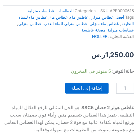
APE0000615
SKU
Categories
الغطاسات
,
غطاسات منزلية
Tags
أفضل غطاس منزلي
,
غاطس ماء
,
غطاس ماء
,
غطاس ماء للمياه
النظيفة
,
غطاس ماء منزلي
,
غطاس منزلى للماء العذب
,
غطاس منزلي
,
غطاسات منزلية
,
مضخة غاطسة
العلامة التجارية:
HOLLER
1,250.00
ر.س
كمية
حالة التوفر:
5 متوفر في المخزون
غاطس
هولر
إضافة إلى السلة
SSC5بقوة
2
حصان
للمياه
غاطس هولر 2 حصان SSC5
هو الحل المثالي للرفع الفعّال للمياه
النظيفة
النظيفة، يتميز هذا الغطاس بتصميم متين وأداء قوي يضمنان سحب
ورفع المياه بكفاءة عالية مع قوة 2 حصان، يمكن لهذا الغطاس التعامل
مع مجموعة متنوعة من التطبيقات مع سهولة وفعالية.