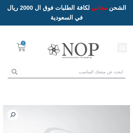
الشحن
مجاني
لكافة الطلبات فوق ال 2000 ريال
في السعودية
Menu
Cart
خدمات NOP
arch