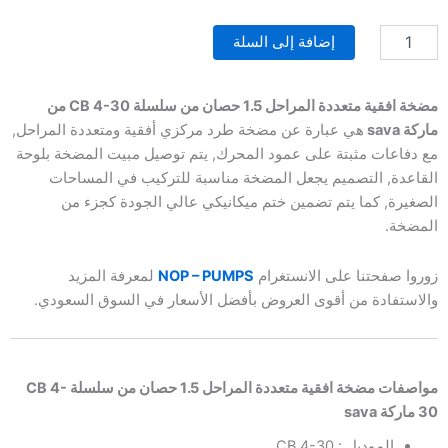
مضخة
على تقييم
عميل
افقية
واحد
إضافة إلى السلة
متعددة
المراحل
1.5
حصان
مضخة افقية متعددة المراحل 1.5 حصان من سلسلة CB 4-30 من
للمياه
ماركة sava
هي عبارة عن مضخة
طرد مركزي أفقية ومتعددة المراحل,
النظيفة
مع دفاعات مثبتة على عمود المحرك, يتم توصيل مبيت المضخة بلوحة
|
القاعدة, التصميم يجعل المضخة مناسبة للتركيب في المساحات
SAVA
الصغيرة, كما يتم تضمين ختم ميكانيكي عالي الجودة كجزء من
Horizontal
multistage
المضخة.
pumps
CB
زوروا صفحتنا على الانستغرام
NOP – PUMPS
لمعرفة المزيد
4-
والاستفادة من أقوى العروض بأفضل الأسعار في السوق السعودي.
30-
series
مواصفات مضخة افقية متعددة المراحل 1.5 حصان من سلسلة CB 4-
30 ماركة sava
الموديل : CB 4-30