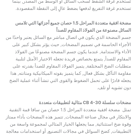
تُستخدم غرفة الشفط لسحب السائل أو الوسط من المصدر, بينما
تستخدم غرفة التفريغ لدفعها بضغط عالٍ إلى النقطة المقصودة.
مضخة افقية متعددة المراحل 1.5 حصان جميع أجزائها التي تلامس
السائل مصنوعة من الفولاذ المقاوم للصدأ
جسم المضخة الذي يكون في اتصال مباشر مع السائل يعتبر واحدًا من
الأجزاء الحاسمة في تصميم المضخات, حيث يؤثر بشكل كبير على
الأداء والاستدامة, عندما يكون جسم المضخة مصنوعًا من الفولاذ
المقاوم للصدأ, يتمتع بخصائص فريدة تجعله الاختيار الأمثل لتلبية
متطلبات الضخ المختلفة, يتميز الفولاذ المقاوم للصدأ بقدرته على
مقاومة التآكل بشكل فعال, كما يتميز بقوته الميكانيكية ومتانته, هذا
يجعله قادرًا على تحمل الضغوط والقوى التي تنشأ أثناء عملية الضخ
دون تشويه أو تلف.
مضخات سلسلة CB 4-30 مثالية لتطبيقات متعددة
تمثل مضخة افقية متعددة المراحل 1.5 حصان من سافا قمة التقنية
والابتكار في مجال صناعة المضخات, تتميز هذه المضخات بأداء ممتاز
وقوة ضخ استثنائية, مما يجعلها الخيار المثالي لمجموعة واسعة من
التطبيقات, كضخ السوائل في مجالات التصنيع, أو استخدامات معالجة