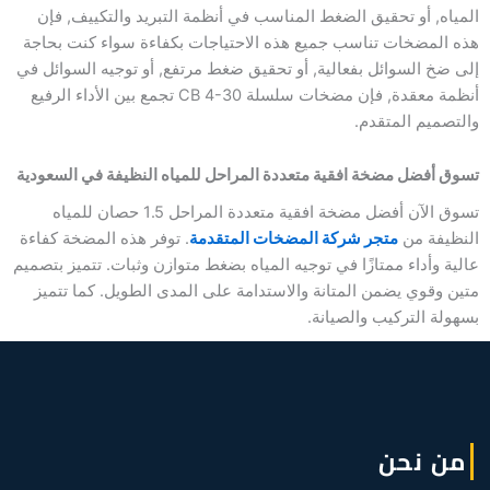
المياه, أو تحقيق الضغط المناسب في أنظمة التبريد والتكييف, فإن
هذه المضخات تناسب جميع هذه الاحتياجات بكفاءة سواء كنت بحاجة
إلى ضخ السوائل بفعالية, أو تحقيق ضغط مرتفع, أو توجيه السوائل في
أنظمة معقدة, فإن مضخات سلسلة CB 4-30 تجمع بين الأداء الرفيع
والتصميم المتقدم.
تسوق أفضل مضخة افقية متعددة المراحل للمياه النظيفة في السعودية
تسوق الآن أفضل مضخة افقية متعددة المراحل 1.5 حصان للمياه
النظيفة من
متجر شركة المضخات المتقدمة
. توفر هذه المضخة كفاءة
عالية وأداء ممتازًا في توجيه المياه بضغط متوازن وثبات. تتميز بتصميم
متين وقوي يضمن المتانة والاستدامة على المدى الطويل. كما تتميز
بسهولة التركيب والصيانة.
من نحن