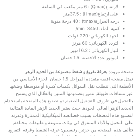
الارتفاع(Qmax) : 6 متر مكعب في الساعة
اعلى ارتفاع(Hmax) : 37.5متر
درجه الحرارة(tmax) : 40 درجة مئوية
كميه الماء: 3450 I/min
الجهد الكهربائي: 220 فولت
التردد الكهربائي: 60 هرتز
التيار الكهربائي : 6.2 امبير
الموتور عدد الاحصنه: 1.5 حصان
مضخة مزودة ب
غرفة تفريغ و شفط مصنوعة من الحديد الزهر
تمثل مضخة افقية متعددة المراحل 1.5 حصان الجزء الأساسي من
الأنظمة التي تتطلب نقل السوائل بكميات كبيرة أو متوسطة وضخها
عبر مسافات طويلة, تتميز بتصميمها المتين والفعّال الذي يسمح
بالتحمل في ظروف التشغيل الصعبة, تم تصنيع هذه المضخة باستخدام
الحديد الزهر العالي الجودة, حيث يعتبر الحديد الزهر المادة المثالية
لتصنيع هذه المضخات بسبب خصائصه الميكانيكية الممتازة وقدرته
على التحمل والأداء المتفوق في بيئات متنوعة وتطبيقات مختلفة,
تتألف هذه المضخة من جزئين رئيسيين: غرفة الشفط وغرفة التفريغ,