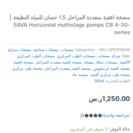
مضخة افقية متعددة المراحل 1.5 حصان للمياه النظيفة |
SAVA Horizontal multistage pumps CB 4-30-
series
APE000044
SKU
Categories
مضخات
,
مضخات صناعية
,
مضخات منزلية
Tags
شركة مضخات
,
مضخات الطرد المركزي
,
مضخات الطرد المركزي
الأفقية
,
مضخات سافا
,
مضخة
,
مضخة أفقية متعددة المراحل
,
مضخة افقية
,
مضخة افقية جرندفوس
,
مضخة افقية متعددة المراحل
,
مضخة طرد مركزي
,
مضخة طرد مركزي أفقية
,
مضخة ماء
العلامة التجارية:
SAVA
1,250.00
ر.س
(مراجعة واحدة)
تم التقييم
بـ
4.00
من
كمية
حالة التوفر:
5 متوفر في المخزون
5 بناءً