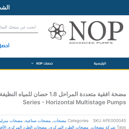
الش
آحصل
الرئيسية
خدمات NOP
Series - Horizontal Multistage Pumps
APE000045
SKU
Categories
مضخات
,
مضخات صناعية
,
مضخات منزلية
Tags
شركة مضخات
,
مضخات الطرد المركزي
,
مضخات الطرد المركزي الأفق