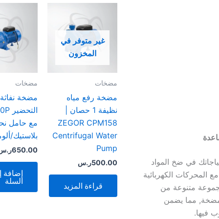
غير متوفر في
المخزون
مضخات
مضخات
مضخة رفع مياه
مضخة نفاثة ذ
نظيفة 1 حصان |
التحض
ZEGOR CPM158
مع حامل نح
Centrifugal Water
بلاستيك/ألوم
اعدة
Pump
650.00
ر.س
ان بدقة لتلبية احتياجاتك في ضخ المواد
500.00
ر.س
إضافة إ
مع المحركات الكهربائية
السلة
قراءة المزيد
مجموعة متنوعة من
المضخة, مما يضمن
ب فيها.