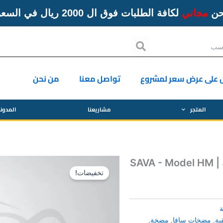
حن
مجاني
لكافة الطلبات فوق ال 2000 ريال في السعودية
Search
 على عرض سعر لمشروع
تواصل معنا
من نحن
المتجر
مشاريعنا
المدون
مضخة افقية متعددة المراحل 1.8 حصان للمياه النظيفة | SAVA - Model HM
تخفيضات!
ية
,
مضخات سافا
,
مضخة
,