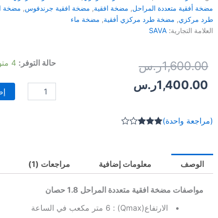
مضخة أفقية متعددة المراحل
,
مضخة افقية
,
مضخة افقية جرندفوس
,
مضخة اف
طرد مركزي
,
مضخة طرد مركزي أفقية
,
مضخة ماء
العلامة التجارية:
SAVA
كمية
حالة التوفر:
4 متوفر في المخزون
السعر
السعر
1,600.00
ر.س
مضخة
افقية
الأصلي
الحالي
1,400.00
ر.س
متعددة
إض
المراحل
هو:
هو:
1.8
حصان
1,600.00ر.س.
1,400.00ر.س.
(مراجعة واحدة)
للمياه
تم
النظيفة
التقييم
بـ
3.00
|
من 5
SAVA
الوصف
معلومات إضافية
مراجعات (1)
بناءً
-
على
Model
تقييم
عميل
HM
مواصفات مضخة افقية متعددة المراحل 1.8 حصان
واحد
Series
-
الارتفاع(Qmax) : 6 متر مكعب في الساعة
Horizontal