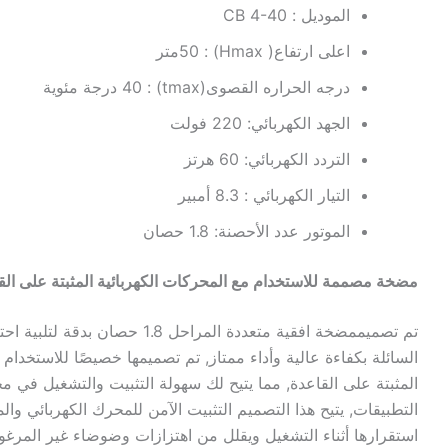
الموديل : CB 4-40
Multistage
Pumps
اعلى ارتفاع( Hmax) : 50متر
درجه الحراره القصوى(tmax) : 40 درجة مئوية
الجهد الكهربائي: 220 فولت
التردد الكهربائي: 60 هرتز
التيار الكهربائي : 8.3 أمبير
الموتور عدد الأحصنة: 1.8 حصان
مضخة مصممة للاستخدام مع المحركات الكهربائية المثبتة على الق
تم تصميممضخة افقية متعددة المراحل 1.8 حص
السائلة بكفاءة عالية وأداء ممتاز, تم تصميمها خصيصًا للاستخدام 
المثبتة على القاعدة, مما يتيح لك سهولة التثبيت والتشغيل في 
التطبيقات, يتيح هذا التصميم التثبيت الآمن للمحرك الكهربائي و
استقرارها أثناء التشغيل ويقلل من اهتزازات وضوضاء غير المرغو