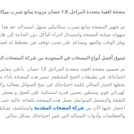
مضخة افقية متعددة المراحل 1.8 حصان مزودة بمانع تسرب ميكانيكي
تم تجهيز المضخة بمانع تسرب ميكانيكي يسهل استبداله, تعد هذا الم
سهولة صيانة المضخة واستبدال أجزاء التآكل دون الحاجة إلى فك 
يوفر الوقت والجهد ويساعد على تجنب توقف غير مخطط له لعملي
تسوق أفضل أنواع المضخات في السعودية من شركة المضخات الم
تم تصميم مضخة افقية متعددة المراحل 1.8 
احتياجاتك في تطبيقات الضخ المختلفة, تتميز هذه المضخة بأداء مم
يجعلها الخيار المثالي لتلبية احتياجاتك في ضخ السوائل بفعالية 
كهربائي قوي ومتطور يضمن قدرة استثنائية على الضخ, و بفضل ق
الثقيلة والتشغيل المتواصل تعمل هذه المضخة بكفاءة عالية ح
احصل عليها الآن من
شركة المضخات المتقدمة
واستكشف تشكيلة
والغطاسات وأدوات السباكة التي تلبي احتياجاتك بشكل مثالي.