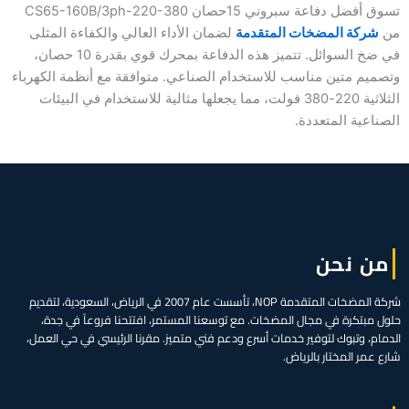
تسوق أفضل دفاعة سبروني 15حصان CS65-160B/3ph-220-380
من
شركة المضخات المتقدمة
لضمان الأداء العالي والكفاءة المثلى
في ضخ السوائل. تتميز هذه الدفاعة بمحرك قوي بقدرة 10 حصان،
وتصميم متين مناسب للاستخدام الصناعي. متوافقة مع أنظمة الكهرباء
الثلاثية 220-380 فولت، مما يجعلها مثالية للاستخدام في البيئات
الصناعية المتعددة.
من نحن
شركة المضخات المتقدمة NOP، تأسست عام 2007 في الرياض، السعودية، لتقديم
حلول مبتكرة في مجال المضخات. مع توسعنا المستمر، افتتحنا فروعاً في جدة،
الدمام، وتبوك لتوفير خدمات أسرع ودعم فني متميز. مقرنا الرئيسي في حي العمل،
شارع عمر المختار بالرياض.