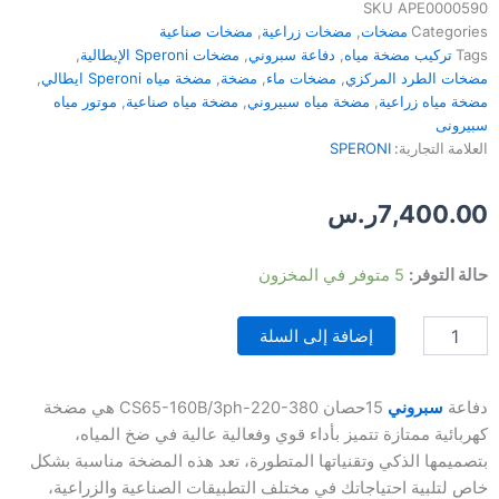
SKU
APE0000590
Categories
مضخات
,
مضخات زراعية
,
مضخات صناعية
Tags
تركيب مضخة مياه
,
دفاعة سبروني
,
مضخات Speroni الإيطالية
,
مضخات الطرد المركزي
,
مضخات ماء
,
مضخة
,
مضخة مياه Speroni ايطالي
,
مضخة مياه زراعية
,
مضخة مياه سبيروني
,
مضخة مياه صناعية
,
موتور مياه
سبيرونى
العلامة التجارية:
SPERONI
7,400.00
ر.س
كمية
حالة التوفر:
5 متوفر في المخزون
دفاعة
سبروني
إضافة إلى السلة
15حصان
CS65-
160B/3ph-
220-
دفاعة
سبروني
15حصان CS65-160B/3ph-220-380 هي مضخة
380
كهربائية ممتازة تتميز بأداء قوي وفعالية عالية في ضخ المياه،
بتصميمها الذكي وتقنياتها المتطورة، تعد هذه المضخة مناسبة بشكل
خاص لتلبية احتياجاتك في مختلف التطبيقات الصناعية والزراعية،