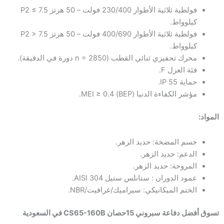
فولطية ثلاثية الأطوار 230/400 فولت – 50 هرتز P2 ≤ 7.5
كيلوواط.
فولطية ثلاثية الأطوار 400/690 فولت – 50 هرتز P2 > 7.5
كيلوواط.
محرك تحفيزي ثنائي القطب (n = 2850 دورة في الدقيقة).
فئة العزل F.
حماية IP 55.
مؤشر الكفاءة الدنيا (BEP) MEI ≥ 0.4.
المواد:
جسم المضخة: حديد الزهر.
الدعم: حديد الزهر.
المروحة: حديد الزهر.
عمود الدوران : ستانلس ستيل AISI 304.
الختم الميكانيكي: سيراميك/غرافيت/NBR.
تسوق أفضل دفاعة سبروني 15حصان CS65-160B في السعودية