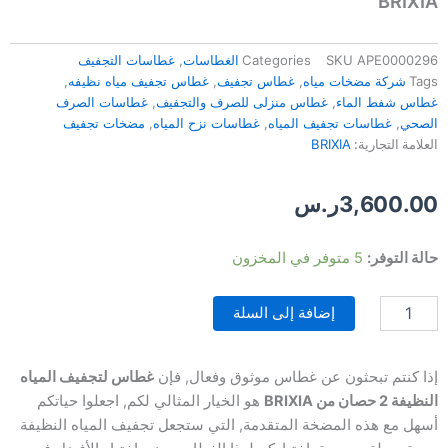
BRIXIA
APE0000296
SKU
Categories
الغطاسات
,
غطاسات التجفيف
Tags
شركة مضخات مياه
,
غطاس تجفيف
,
غطاس تجفيف مياه نظيفه
,
غطاس شفط الماء
,
غطاس منزلى للصرف والتجفيف
,
غطاسات الصرف
الصحي
,
غطاسات تجفيف المياه
,
غطاسات نزح المياه
,
مضخات تجفيف
العلامة التجارية:
BRIXIA
3,600.00
ر.س
كمية
حالة التوفر:
5 متوفر في المخزون
غطاس
ستانلس
إضافة إلى السلة
لتجفيف
المياه
النظيفة
2
إذا كنتم تبحثون عن غطاس موثوق وفعال, فإن
غطاس لتجفيف المياه
حصان
النظيفة 2 حصان من BRIXIA
هو الخيار المثالي لكم, اجعلوا حياتكم
ماركة
أسهل مع هذه المضخة المتقدمة, التي ستجعل تجفيف المياه النظيفة
BRIXIA