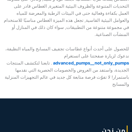
التحديات المتنوعة والظروف البيئية المتغيرة, الغطاس قادر على
العمل بكفاءة وفعالية حتى في البيئات الرطبة والمعرضة للمياه
والعوامل البيئية القاسية, تجعل هذه الميزة الغطاس مناسبًا للاستخدام
في مجموعة متنوعة من التطبيقات, سواء كان ذلك في المنازل أو
المنشآت الصناعية.
للحصول على أحدث أنواع غطاسات تجفيف المسابح والمياه النظيفة،
ندعوك لزيارة صفحتنا على انستغرام
advanced_pumps__not_only_pumps
. تابعنا لتكتشف المنتجات
الجديدة، واستفد من العروض والخصومات الحصرية التي نقدمها
باستمرار! لا تفوّت فرصة متابعة كل جديد في عالم التجهيزات المنزلية
والمسابح
من نحن