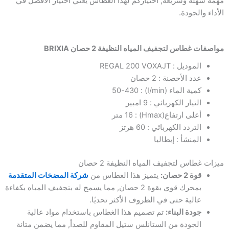
مهمة سهلة وسريعة, اختياركم لهذا الغطاس يعني اختيار الأفضل في
الأداء والجودة.
مواصفات غطاس لتجفيف المياه النظيفة 2 حصان BRIXIA
الموديل : REGAL 200 VOXAJT
عدد الأحصنة : 2 حصان
كمية الماء (I/min) : 50-430
التيار الكهربائي : 9 امبير
أعلى ارتفاع(Hmax) : 16 متر
التردد الكهربائي : 60 هرتز
المنشأ : إيطاليا
ميزات غطاس لتجفيف المياه النظيفة 2 حصان
قوة 2 حصان:
يتميز هذا الغطاس من
شركة المضخات المتقدمة
بمحرك قوي بقوة 2 حصان, مما يسمح له بتجفيف المياه بكفاءة
عالية حتى في الظروف الأكثر تحديًا.
جودة البناء:
تم تصميم هذا الغطاس باستخدام مواد عالية
الجودة من الستانلس ستيل المقاوم للصدأ, مما يضمن متانة