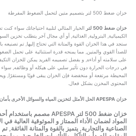
خزان ضغط 500 لتر بتصميم متين لتحمل الضغوط المفرطة
خزان ضغط 500 لتر
الخيار المثالي لتلبية احتياجاتك سواء كنت 
الكيميائية, البترولية, الغذائية, أو أي مجال آخر يتطلب تخزين ا
ستجد في هذا الخزان القوة والمتانة التي تحتاج إليها, تم تصنيعه با
للصدأ القوي والمتين, مما يمنحه قدرة استثنائية على تحمل الضغو
على سلامته أو أداءه, و بفضل تصميمه الفريد يمكن للخزان التكيف
في درجات الحرارة دون تأثير سلبي على هيكله أو وظائفه, سواء 
المحيطة مرتفعة أو منخفضة فإن الخزان يبقى قويًا ومستقرًا, و
المحتوى المخزن بشكل فعال.
خزان APESPA الحل الأمثل لتخزين المياه والسوائل الأخرى بأمان وراحة بال
خزان ضغط 500 لتر APESPA مصمم ب
المواد لضمان الأداء الممتاز و الموثوقية العالية في 
الصناعية والتجارية, يتميز بالقوة والمتانة الفائقة, تم 
المقاوم للصدأ و التآكل والتأثيرات الخارجية, مما يجعله