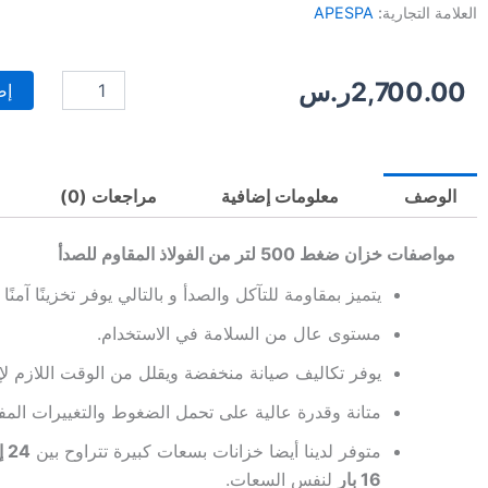
العلامة التجارية:
APESPA
كمية
2,700.00
ر.س
إض
خزان
ضغط
500
لتر
10
الوصف
معلومات إضافية
مراجعات (0)
بار
من
مواصفات خزان ضغط 500 لتر من الفولاذ المقاوم للصدأ
الفولاذ
المقاوم
يتميز بمقاومة للتآكل والصدأ و بالتالي يوفر تخزينًا آمنًا
للصدأ
APESPA
مستوى عال من السلامة في الاستخدام.
يوفر تكاليف صيانة منخفضة ويقلل من الوقت اللازم لإج
متانة وقدرة عالية على تحمل الضغوط والتغييرات المف
متوفر لدينا أيضا خزانات بسعات كبيرة تتراوح بين
24 إلى 2000 لتر
16 بار
لنفس السعات.