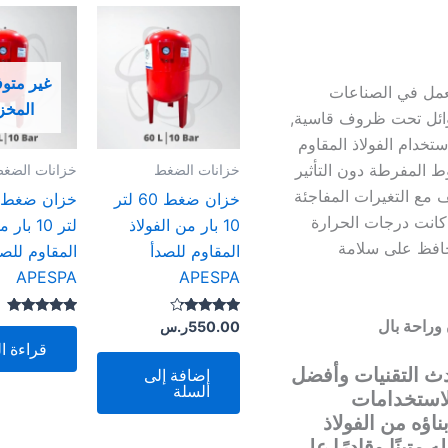
غير متو
تعمل في الصناعات
المخز
لسوائل تحت ظروف قاسية,
ستخدام الفولاذ المقاوم
ط المفرطة دون التأثير
خزانات الضغط
خزانات الضغ
 مع التغيرات المفاجئة
خزان ضغط 60 لتر
كانت درجات الحرارة
10 بار من الفولاذ
لتر 10 با
يحافظ على سلامة
المقاوم للصدأ
المقاوم للصد
APESPA
APESPA
تم التقييم
تم التقييم
550.00
ر.س
5.00
4.00
قراءة ال
من 5
من 5
استخدام أحدث التقنيات وأفضل
إضافة إلى
السلة
الاستخدامات
بناؤه من الفولاذ
 متينًا وقادرًا على