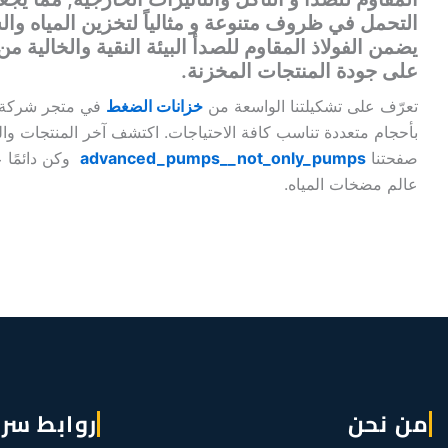
التحمل في ظروف متنوعة و مثالياً لتخزين المياه وا
يضمن الفولاذ المقاوم للصدأ البيئة النقية والخالية م
على جودة المنتجات المخزنة.
تعرّف على تشكيلتنا الواسعة من
خزانات الضغط
في متجر شركة ا
بأحجام متعددة تناسب كافة الاحتياجات. اكتشف آخر المنتجات و
صفحتنا
advanced_pumps__not_only_pumps
وكن دائمًا 
عالم مضخات المياه.
من نحن
روابط سر