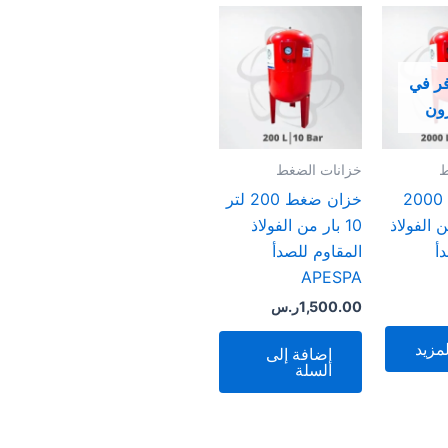
فر في
ون
ط
خزانات الضغط
خزان ضغط 2000
خزان ضغط 200 لتر
ر من الفولاذ
10 بار من الفولاذ
أ
المقاوم للصدأ
APESPA
1,500.00
ر.س
مزيد
إضافة إلى
السلة