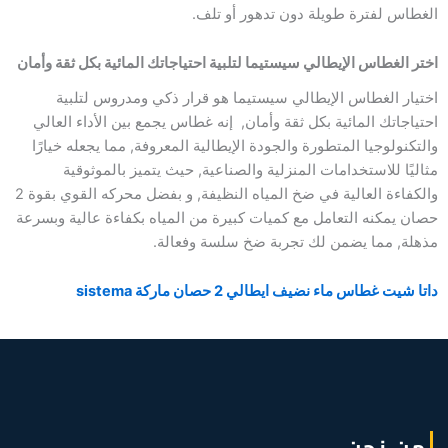
الغطاس لفترة طويلة دون تدهور أو تلف.
اختر الغطاس الإيطالي سيستيما لتلبية احتياجاتك المائية بكل ثقة وأمان
اختيار الغطاس الإيطالي سيستيما هو قرار ذكي ومدروس لتلبية
احتياجاتك المائية بكل ثقة وأمان, إنه غطاس يجمع بين الأداء العالي
والتكنولوجيا المتطورة والجودة الإيطالية المعروفة, مما يجعله خيارًا
مثاليًا للاستخدامات المنزلية والصناعية, حيث يتميز بالموثوقية
والكفاءة العالية في ضخ المياه النظيفة, و بفضل محركه القوي بقوة 2
حصان يمكنه التعامل مع كميات كبيرة من المياه بكفاءة عالية وبسرعة
مذهلة, مما يضمن لك تجربة ضخ سلسة وفعالة.
داتا شيت غطاس ماء نضيف ايطالي 2 حصان ماركة sistema
من نحن