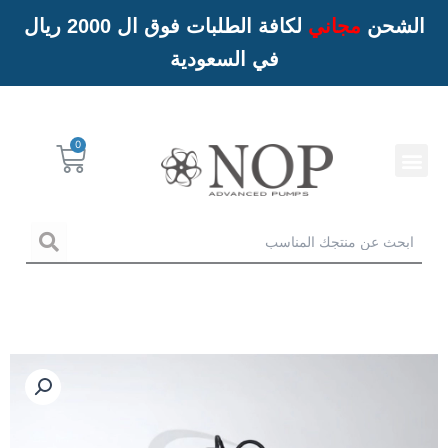
الشحن
مجاني
لكافة الطلبات فوق ال 2000 ريال
في السعودية
Menu
Cart
خدمات NOP
arch