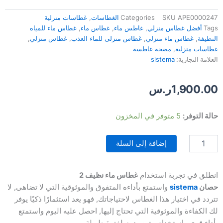
APE0000247
SKU
Categories
الغطاسات
,
غطاسات منزلية
Tags
أفضل غطاس منزلي
,
غاطس ماء
,
غطاس ماء
,
غطاس ماء للمياه
النظيفة
,
غطاس ماء منزلي
,
غطاس منزلى للماء العذب
,
غطاس منزلي
,
غطاسات منزلية
,
مضخة غاطسة
العلامة التجارية:
sistema
1,900.00
ر.س
كمية
حالة التوفر:
5 متوفر في المخزون
غطاس
ماء
إضافة إلى السلة
نظيف
سستيما
ايطالي
2
انطلق في تجربة استخدام
غطاس ماء نظيف 2
حصان
حصان
sistema
واستمتع بأداءه المتفوق والموثوقية التي لا تضاهى, لا
تتردد في اختيار هذا الغطاس لاحتياجاتك, فهو يعد استثمارًا ذكيًا يوفر
لك الكفاءة والموثوقية التي تحتاج إليها, احصل عليه اليوم واستمتع