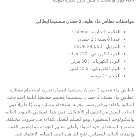
بأداء قوي واستخدام متين يدوم لفترة طويلة.
مواصفات غطاس ماء نظيف 2 حصان سستيما ايطالي
العلامة التجارية : sistema
عدد الأحصنة : 2 حصان
الموديل : 5SUB 240/50
الجهد الكهربائي : 220 فولت
التردد الكهربائي : 60 هرتز
التيار الكهربائي : 10.5 امبير
الحجم : 2 بوصة
غطاس ماء نظيف 2 حصان سستيما لضمان تجربة استخدام ممتازة
غطاس ماء نظيف 2 حصان سيستيما مصمم خصيصًا لتلبية احتياجاتك
المائية بكفاءة ودقة, يضمن تجربة استخدام ممتازة وعمرًا طويلاً دون
الحاجة للقلق من التلف أو الأعطال, يتميز هذا الغطاس بالجودة العالية
والتكنولوجيا المتطورة, وهو مُصمَّم للعمل بكفاءة في ظروف مختلفة,
مصنوع باستخدام أجود المواد وأعلى معايير الجودة مما يضمن القوة
والمتانة العالية للغطاس, تتيح لك هذه البنية الصلبة الاعتماد على