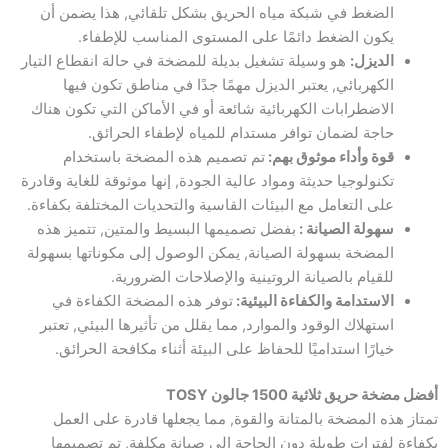
الضغط في شبكة مياه الحريق بشكل تلقائي, هذا يضمن أن
يكون الضغط دائمًا على المستوى المناسب للإطفاء.
الديزل:
هو وسيلة تشغيل بديلة للمضخة في حالة انقطاع التيار
الكهربائي, يعتبر الديزل مهمًا جدًا في مناطق تكون فيها
الاضطرابات الكهربائية شائعة أو في الأماكن التي تكون هناك
حاجة لضمان توافر مستدام للمياه لإطفاء الحرائق.
قوة وأداء موثوق بهم:
تم تصميم هذه المضخة باستخدام
تكنولوجيا حديثة ومواد عالية الجودة, إنها موثوقة للغاية وقادرة
على التعامل مع البيئات القاسية والتحديات المختلفة بكفاءة.
سهولة الصيانة :
بفضل تصميمها البسيط والمتين, تتميز هذه
المضخة بسهولة الصيانة, يمكن الوصول إلى مكوناتها بسهولة
للقيام بالصيانة الروتينية والإصلاحات الضرورية.
الاستدامة والكفاءة البيئية:
توفر هذه المضخة الكفاءة في
استهلاك الوقود والموارد, مما يقلل من تأثيرها البيئي, تعتبر
خيارًا استداميًا للحفاظ على البيئة أثناء مكافحة الحرائق.
أفضل مضخة حريق ثلاثية 1500 جالون TOSY
تمتاز هذه المضخة بالمتانة والقوة, مما يجعلها قادرة على العمل
بكفاءة لفترات طويلة دون الحاجة إلى صيانة مكلفة, تم تصميمها