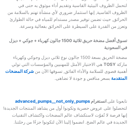
لتحمل الظروف البيئية القاسية وتقديم أداء موثوق به حتى في
الظروف القاسية, إنها استثمار ضروري لأي منشأة تهتم بالسلامة من
الحرائق, حيث تضمن توفير مصدر مستدام للمياه في حالة الطوارئ
وتعزز من القدرة على السيطرة على الحرائق بفعالية وسرعة.
تسوق أفضل مضخة حريق ثلاثية 1500 جالون كهرباء + جوكي + ديزل
في السعودية
مضخة الحريق بسعة 1500 جالون نوع ثلاثي ديزل وجوكي وكهرباء
ماركة
TOSY
هي الاختيار الأمثل للمهنيين والمؤسسات التي تولي
أهمية قصوى للسلامة والأداء الفائق, تسوقها الآن من
شركة المضخات
المتقدمة
بسعر منافس و جودة لا تضاهى.
تابعونا على
انستغرام
advanced_pumps__not_only_pumps
لتحصلوا على عروض حصرية وتكونوا أول من يشاهد المنتجات الجديدة!
إنها فرصة لا تُفوّت لاستكشاف عالم المضخات واكتشاف التقنيات
الجديدة في عالم الضخ. انضموا إلينا الآن لتكونوا جزءًا من رحلتنا.