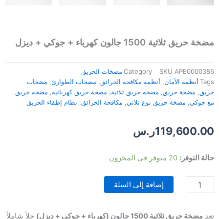
مضخة حريق ثلاثية 1500 جالون كهرباء + جوكي + ديزل
APE0000386
SKU
Category
مضخات الحريق
Tags
أنظمة الأمان
,
أنظمة مكافحة الحرائق
,
مضخات الطوارئ
,
مضخات
حريق
,
مضخة حريق
,
مضخة حريق ثلاثية
,
مضخة حريق كهربائية
,
مضخة حريق
مع جوكي
,
مضخة حريق نوع ثلاثي
,
مكافحة الحرائق
,
نظام إطفاء الحريق
119,600.00
ر.س
كمية
حالة التوفر:
20 متوفر في المخزون
مضخة
حريق
إضافة إلى السلة
ثلاثية
1500
جالون
كهرباء
تعد
مضخة حريق ثلاثية 1500 جالون (كهرباء + جوكي + ديزل)
حلاً شاملاً