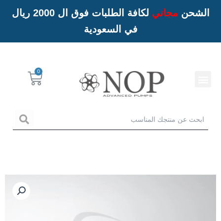
الشحن
مجاني
لكافة الطلبات فوق ال 2000 ريال
في السعودية
Menu
Cart
خدمات NOP
arch