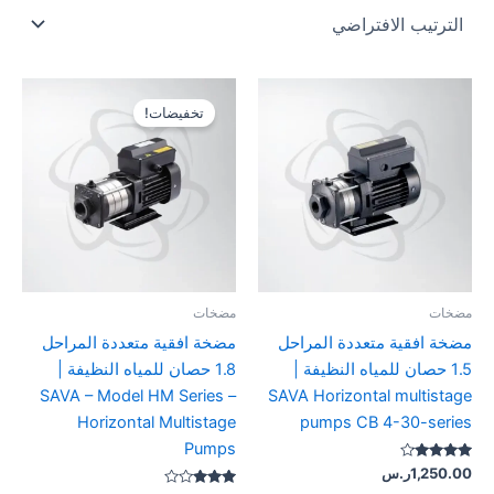
السعر
السعر
الأصلي
الحالي
تخفيضات!
هو:
هو:
1,600.00ر.س.
1,400.00ر.
مضخات
مضخات
مضخة افقية متعددة المراحل
مضخة افقية متعددة المراحل
1.5 حصان للمياه النظيفة |
1.8 حصان للمياه النظيفة |
SAVA – Model HM Series –
SAVA Horizontal multistage
Horizontal Multistage
pumps CB 4-30-series
Pumps
تم التقييم
1,250.00
ر.س
4.00