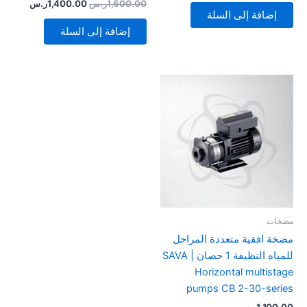
من 5
تم
1,600.00
ر.س
1,400.00
ر.س
التقييم
إضافة إلى السلة
3.00
من 5
إضافة إلى السلة
مضخات
مضخة افقية متعددة المراحل
للمياه النظيفة 1 حصان | SAVA
Horizontal multistage
pumps CB 2-30-series