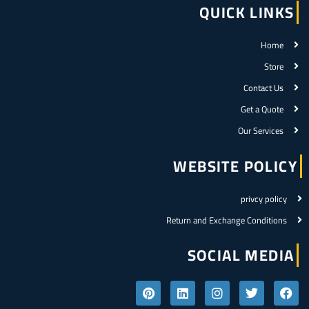
QUICK LINKS
Home
Store
Contact Us
Get a Quote
Our Services
WEBSITE POLICY
privcy policy
Return and Exchange Conditions
SOCIAL MEDIA
P
L
I
T
F
i
i
n
w
a